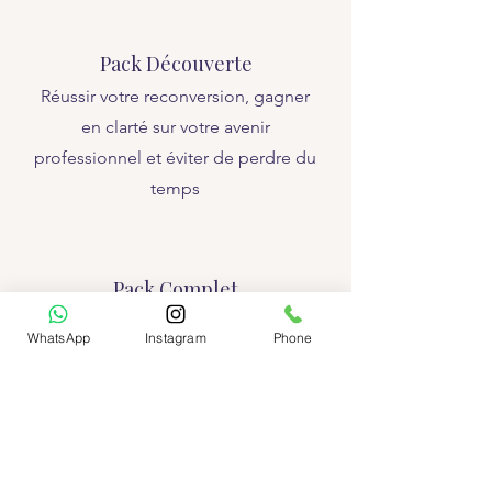
Pack Découverte
Réussir votre reconversion, gagner
en clarté sur votre avenir
professionnel et éviter de perdre du
temps
Pack Complet
En autonomie — 25h
WhatsApp
Instagram
Phone
Pour celles qui veulent se lancer et
faire leurs premiers pas en douceur
tout en bénéficiant d’un cadre clair
et structuré