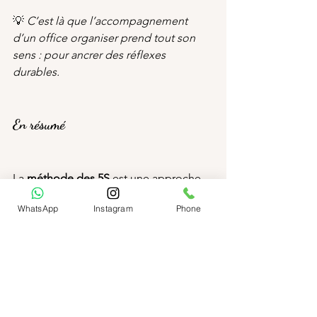
💡 
C’est là que l’accompagnement 
d’un office organiser prend tout son 
sens : pour ancrer des réflexes 
durables.
En résumé
La 
méthode des 5S
 est une approche 
concrète, accessible à tous les 
WhatsApp
Instagram
Phone
professionnels. En appliquant ces 5 
étapes à votre espace de travail, vous 
gagnez en efficacité, en clarté d’esprit, 
et en temps.
👉 Vous souhaitez mettre en place 
cette méthode dans vos bureaux, votre 