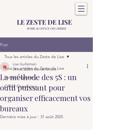
LE ZESTE DE LISE
HOME &
OFFICE ORGANISER
Post
Tous les articles du Zeste de Lise
Lise Guillemain
Tous les articles du Zeste de Lise
24 mai 2025
2 min de lecture
La méthode des 5S : un
Home Organising
outil puissant pour
Office Organising
organiser efficacement vos
bureaux
Dernière mise à jour :
31 août 2025