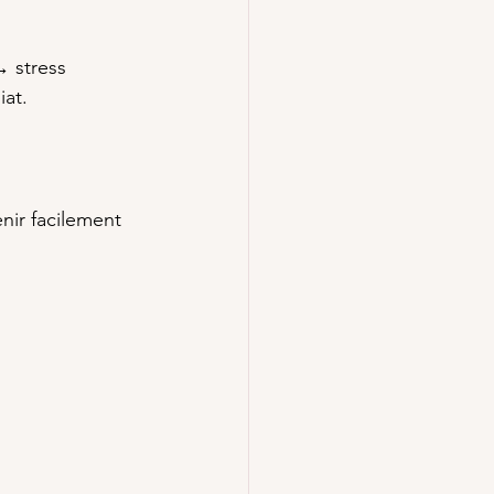
→ stress 
at.
nir facilement 