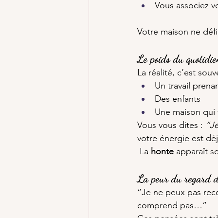
Vous associez vo
Votre maison ne défi
Le poids du quotidie
La réalité, c’est souv
Un travail prena
Des enfants
Une maison qui v
Vous vous dites : 
“Je
votre énergie est d
 La 
honte
 apparaît s
La peur du regard d
“Je ne peux pas rec
comprend pas…”