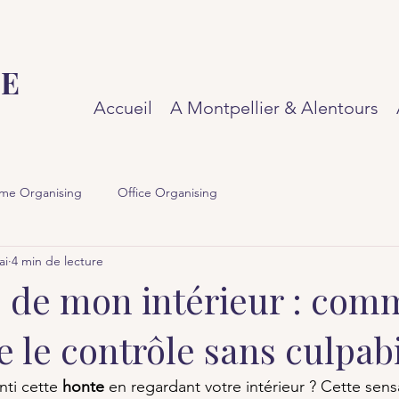
SE
Accueil
A Montpellier & Alentours
me Organising
Office Organising
ai
4 min de lecture
te de mon intérieur : com
 le contrôle sans culpabi
ti cette 
honte
 en regardant votre intérieur ? Cette sens