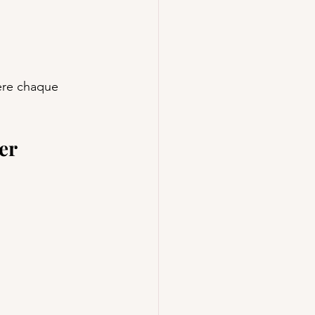
ère chaque 
er