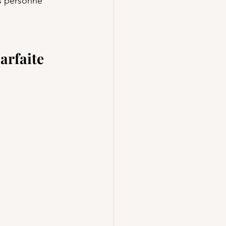
us personne 
arfaite 