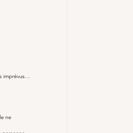
les imprévus… 
le ne 