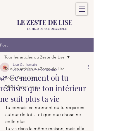
LE ZESTE DE LISE
HOME &
OFFICE ORGANISER
Post
Tous les articles du Zeste de Lise
Lise Guillemain
Tous les articles du Zeste de Lise
24 oct. 2025
4 min de lecture
🌿 Ce moment où tu
Home Organising
réalises que ton intérieur
Office Organising
ne suit plus ta vie
Tu connais ce moment où tu regardes 
autour de toi… et quelque chose ne 
colle plus.
Tu vis dans la même maison, mais 
elle 