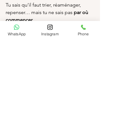
Tu sais qu’il faut trier, réaménager, 
repenser… mais tu ne sais pas 
par où 
commencer
.
Et c’est là que j’interviens.
WhatsApp
Instagram
Phone
Mon rôle, c’est de t’aider à 
poser les 
bases
 : comprendre ton mode de vie, 
tes besoins, tes émotions, et traduire 
tout cela dans ton espace.
Je t’accompagne pas à pas pour 
transformer ton intérieur avec 
bienveillance, sans jugement, à ton 
rythme.
Que ce soit pour un 
rangement
, une 
optimisation d’espace
 ou une 
reconnexion avec ton chez-toi
, je t’aide 
à remettre du sens là où il y avait du 
flou.