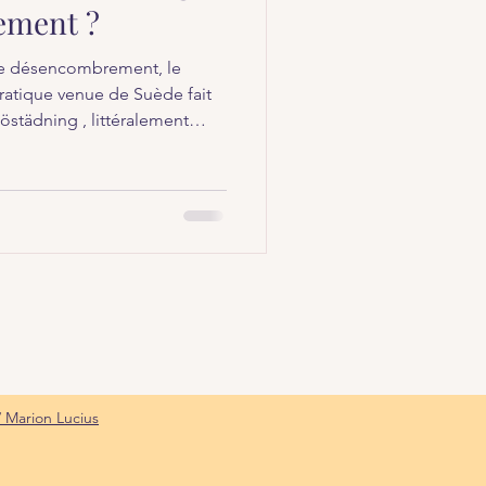
tement ?
, le désencombrement, le
atique venue de Suède fait
städning , littéralement
n terme qui peut faire peur,
la réalité est beaucoup plus
 qu'on ne l'imagine. Qu'est-
erme suédois aux racines
 été popularisé en 2017 par
on livre The Gent
/ Marion Lucius