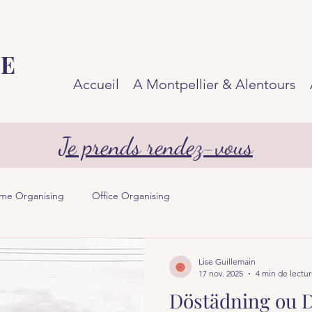
SE
Accueil
A Montpellier & Alentours
Je prends rendez-vous
me Organising
Office Organising
Lise Guillemain
17 nov. 2025
4 min de lectu
Döstädning ou D