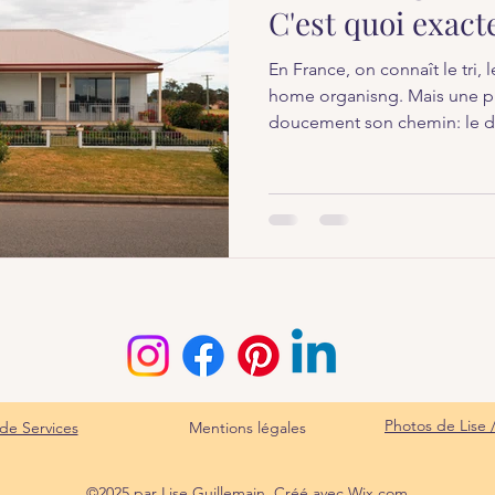
C'est quoi exac
En France, on connaît le tri
home organisng. Mais une pr
doucement son chemin: le dö
"nettoyage avant la mort". U
mais une démarche qui, dans 
douce, humaine et apaisante
ce que le Döstädning ? Un t
culturelles fortes Le terme a
Margareta Magnusson avec s
Photos de Lise 
e Service​s
Mentions légales
©2025 par Lise Guillemain. Créé avec
Wix.com